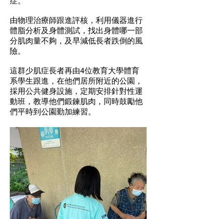
症。
由物理治療師跟進評核，利用儀器進行
體脂分析及身體測試，找出身體哪一部
分肌肉量不夠，及早減低長者跌倒的風
險。
這群少肌症長者再由4位教育大學體育
系學生跟進，在他們居所附近的公園，
採用公共健身設施，定期安排針對性運
動班，教導他們鍛鍊肌肉，同時鼓勵他
們平時到公園勤加練習。