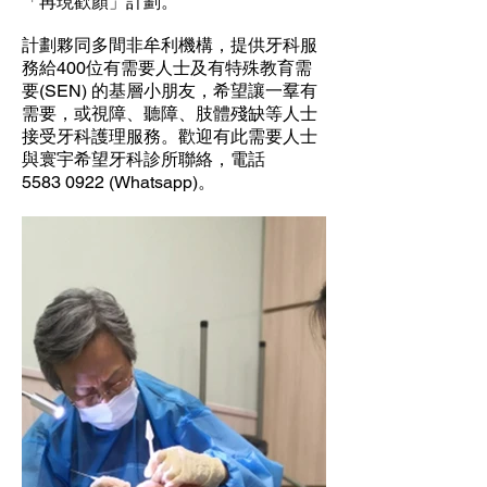
「再現歡顏」計劃。
計劃夥同多間非牟利機構，提供牙科服
務給400位有需要人士及有特殊教育需
要(SEN) 的基層小朋友，希望讓一羣有
需要，或視障、聽障、肢體殘缺等人士
接受牙科護理服務。歡迎有此需要人士
與寰宇希望牙科診所聯絡，電話
5583 0922 (Whatsapp)。