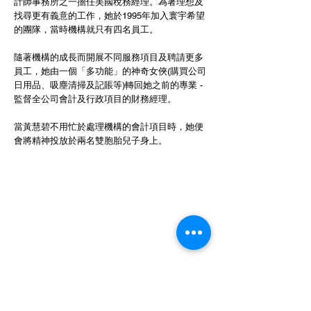
計師事務所之一擔任美國稅務經理。為著理想及
找尋更有義意的工作，她於1995年加入寰宇希望
的團隊，當時機構就只有四名員工。
隨著機構的成長而開展不同服務項目及聘請更多
員工，她由一個「多功能」的神奇女俠(購買公司
日用品、吸塵清掃及記賬等)轉回她之前的專業 -
監督全公司會計及行政項目的財務經理。
當黃慧碧不用忙於處理機構的會計項目時，她便
會將精神投放於兩名雙胞胎兒子身上。