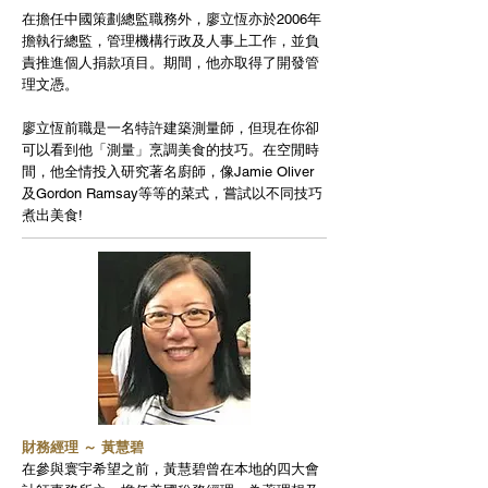
在擔任中國策劃總監職務外，廖立恆亦於2006年
擔執行總監，管理機構行政及人事上工作，並負
責推進個人捐款項目。期間，他亦取得了開發管
理文憑。
廖立恆前職是一名特許建築測量師，但現在你卻
可以看到他「測量」烹調美食的技巧。在空閒時
間，他全情投入研究著名廚師，像Jamie Oliver
及Gordon Ramsay等等的菜式，嘗試以不同技巧
煮出美食!
財務經理 ～ 黃慧碧
在參與寰宇希望之前，黃慧碧曾在本地的四大會