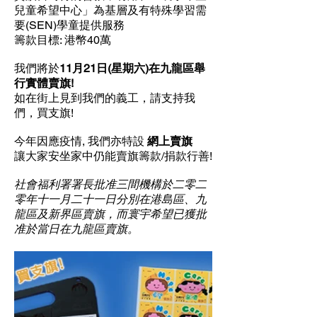
兒童希望中心」為基層及有特殊學習需
要(SEN)學童提供服務
籌款目標: 港幣40萬
我們將於
11月21日(星期六)在九龍區舉
行實體賣旗!
如在街上見到我們的義工，請支持我
們，買支旗!
今年因應疫情, 我們亦特設
網上賣旗
讓大家安坐家中仍能賣旗籌款/捐款行善!
社會福利署署長批准三間機構於二零二
零年十一月二十一日分別在港島區、九
龍區及新界區賣旗，而寰宇希望已獲批
准於當日在九龍區賣旗。